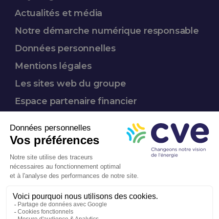
Actualités et média
Notre démarche
numérique responsable
Données
personnelles
Mentions légales
Les sites web du groupe
Espace partenaire
financier
Nous suivre :
Entreprise
à mission