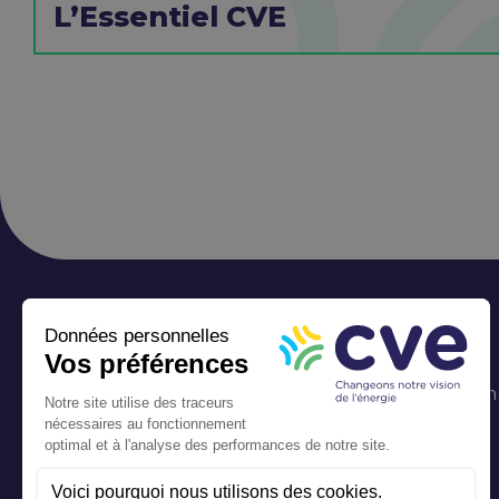
L’Essentiel CVE
Notre Groupe
Qui sommes-n
Le solaire
Le biogaz