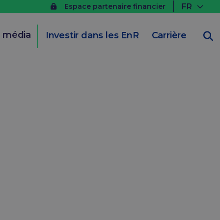
FR
Espace partenaire financier
t média
Investir dans les EnR
Carrière