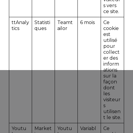
s vers
ce site.
ttAnaly
Statisti
Teamt
6 mois
Ce
tics
ques
ailor
cookie
est
utilisé
pour
collect
er des
inform
ations
sur la
façon
dont
les
visiteur
s
utilisen
t le site.
Youtu
Market
Youtu
Variabl
Ce