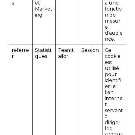
s
et
a une
Market
fonctio
ing
n de
mesur
e
d’audie
nce.
referre
Statisti
Teamt
Session
Ce
r
ques
ailor
cookie
est
utilisé
pour
identifi
er le
lien
interne
t
servant
à
diriger
les
visiteur