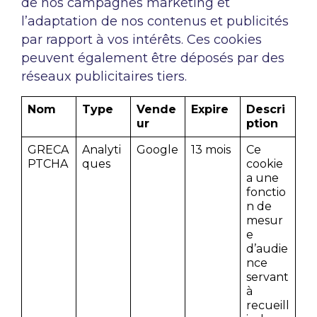
de nos campagnes marketing et
l’adaptation de nos contenus et publicités
par rapport à vos intérêts. Ces cookies
peuvent également être déposés par des
réseaux publicitaires tiers.
Nom
Type
Vende
Expire
Descri
ur
ption
GRECA
Analyti
Google
13 mois
Ce
PTCHA
ques
cookie
a une
fonctio
n de
mesur
e
d’audie
nce
servant
à
recueill