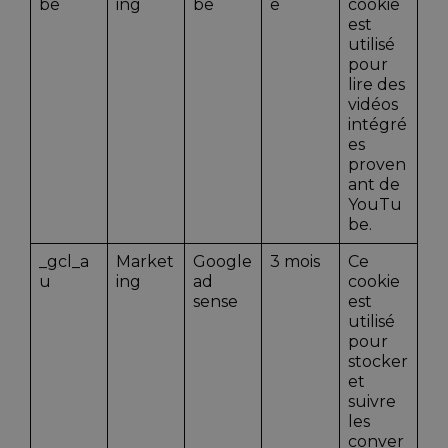
be
ing
be
e
cookie
est
utilisé
pour
lire des
vidéos
intégré
es
proven
ant de
YouTu
be.
_gcl_a
Market
Google
3 mois
Ce
u
ing
ad
cookie
sense
est
utilisé
pour
stocker
et
suivre
les
conver