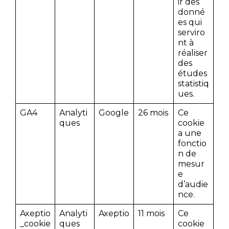
ir des
donné
es qui
serviro
nt à
réaliser
des
études
statistiq
ues.
GA4
Analyti
Google
26 mois
Ce
ques
cookie
a une
fonctio
n de
mesur
e
d’audie
nce.
Axeptio
Analyti
Axeptio
11 mois
Ce
_cookie
ques
cookie