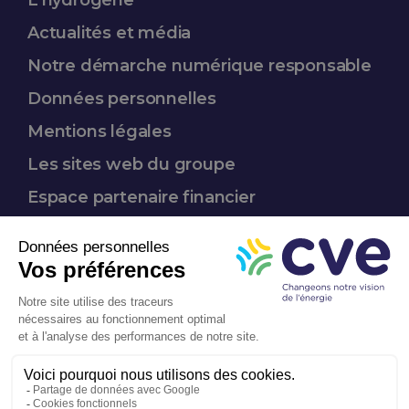
L’hydrogène
Actualités et média
Notre démarche
numérique responsable
Données
personnelles
Mentions légales
Les sites web du groupe
Espace partenaire
financier
Nous suivre :
Entreprise
à mission