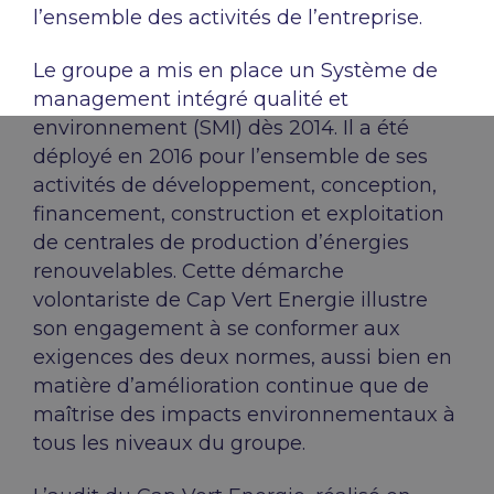
l’ensemble des activités de l’entreprise.
Le groupe a mis en place un Système de
management intégré qualité et
environnement (SMI) dès 2014. Il a été
déployé en 2016 pour l’ensemble de ses
activités de développement, conception,
financement, construction et exploitation
de centrales de production d’énergies
renouvelables. Cette démarche
volontariste de Cap Vert Energie illustre
son engagement à se conformer aux
exigences des deux normes, aussi bien en
matière d’amélioration continue que de
maîtrise des impacts environnementaux à
tous les niveaux du groupe.