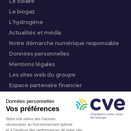
Le solaire
Le biogaz
L’hydrogène
Actualités et média
Notre démarche
numérique responsable
Données
personnelles
Mentions légales
Les sites web du groupe
Espace partenaire
financier
Nous suivre :