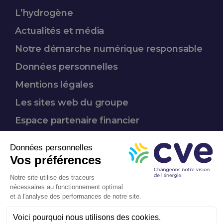
L’hydrogène
Actualités et média
Notre démarche
numérique responsable
Données
personnelles
Mentions légales
Les sites web du groupe
Espace partenaire
financier
Nous suivre :
Entreprise
à mission