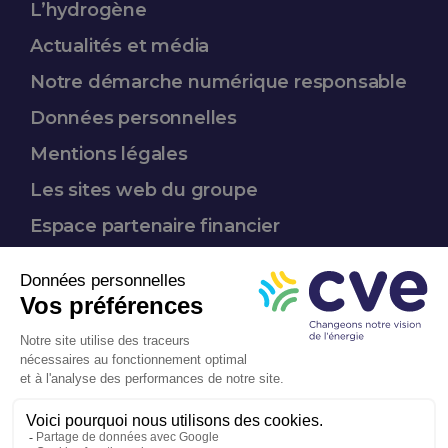
L’hydrogène
Actualités et média
Notre démarche
numérique responsable
Données
personnelles
Mentions légales
Les sites web du groupe
Espace partenaire
financier
Nous suivre :
Entreprise
à mission